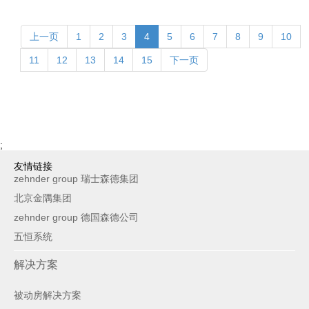
上一页
1
2
3
4
5
6
7
8
9
10
11
12
13
14
15
下一页
;
友情链接
zehnder group 瑞士森德集团
北京金隅集团
zehnder group 德国森德公司
五恒系统
解决方案
被动房解决方案