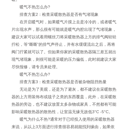
暖气不热怎么办?
排查方案2：检查采暖散热器是否有气堵现象
在开启暖气时，如果暖气片摸上去是冷冷的，或者暖气
片出现水声，那么很有可能就是暖气内腔出现了气堵现象，
建议大家可以试着用螺丝刀将采暖散热器上方的排气阀轻轻
拧松，等“嘶嘶”的排气声停止，并有水缓缓流出之后，再将
阀门拧紧就可以了。但如果你家的采暖散热器隔三差五就出
现气堵现象，则很可能是采暖的压力偏低，此时就建议大家
尽快报修，请专员来处理。
暖气不热怎么办?
排查方案3：检查采暖散热器是否被杂物阻挡热量
无论是为了美观，还是为了避灰，都不建议在采暖散热
器的上方用装饰布或毯子之类的东西覆盖，此外，在采暖散
热器的旁边，也不建议放置太多杂物或家具，不然都有可能
影响采暖散热器的散热性，让室温无缘无故低3°C -5°C。
暖气为什么不热?通常对于已经投入使用的采暖散热器
来说，从以上3方面进行排查很容易就能找到缘由，如果依