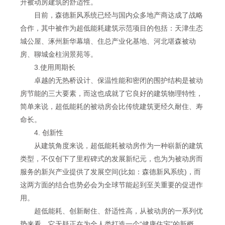
升被动房建筑的舒适性。
目前，森德新风系统已经与国内众多地产商达成了战略
合作，其中被作为超低能耗建筑示范项目的包括：天津生态
城公屋、涿州新华幕墙、住总产业化基地、河北堪森被动
房、聊城金柱润景苑等。
3.使用周期长
卓越的无热桥设计、保温性能和密闭的围护结构是被动
房节能的三大要素，而这也成就了它良好的建筑物理特性，
简单来说，超低能耗的被动房会比传统建筑更经久耐住、寿
命长。
4. 创新性
从建筑角度来说，超低能耗被动房作为一种崭新的建筑
类型，不仅创下了里程碑式的发展新纪元，也为为被动房而
服务的新兴产业提供了发展空间(比如：森德新风系统)，而
这两方面的结合也势必会为全球节能起到至关重要的促进作
用。
超低能耗、创新耐住、舒适性高，从被动房的一系列优
势来看，它无疑正在为全人类打造一个“健康住宅”的新概