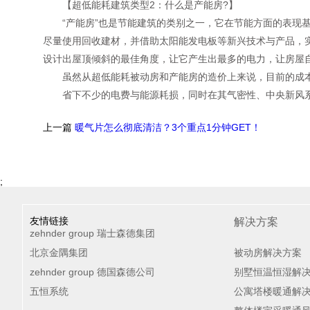
【超低能耗建筑类型2：什么是产能房?】
“产能房”也是节能建筑的类别之一，它在节能方面的表现基
尽量使用回收建材，并借助太阳能发电板等新兴技术与产品，
设计出屋顶倾斜的最佳角度，让它产生出最多的电力，让房屋
虽然从超低能耗被动房和产能房的造价上来说，目前的成本
省下不少的电费与能源耗损，同时在其气密性、中央新风系
上一篇
暖气片怎么彻底清洁？3个重点1分钟GET！
;
友情链接
解决方案
zehnder group 瑞士森德集团
北京金隅集团
被动房解决方案
zehnder group 德国森德公司
别墅恒温恒湿解
五恒系统
公寓塔楼暖通解决