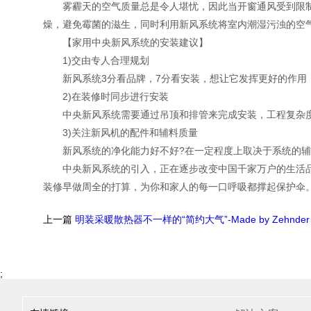
雾霾天的空气质量总是令人堪忧，因此当开窗通风受到限制
燥，避免霉菌的滋生，同时利用新风系统将室内潮湿污浊的空
【家用中央新风系统的安装建议】
1)交由专人合理规划
新风系统3分看品牌，7分看安装，想让它发挥更好的作用，
2)在装修时同步进行安装
中央新风系统需要通过吊顶和排管来完成安装，工程复杂度
3)关注新风机的配件和辅料质量
新风系统的净化能力好不好?在一定程度上取决于系统的辅
中央新风系统的引入，正在逐步改变中国千家万户的生活品
装修早做周全的打算，为你和家人的每一口呼吸都撑起保护伞
上一篇
明装采暖散热器不一样的“简约大气”-Made by Zehnder
;